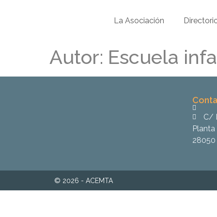
La Asociación
Directori
Autor:
Escuela infa
Conta
C/ 
Planta 
28050 
© 2026 - ACEMTA