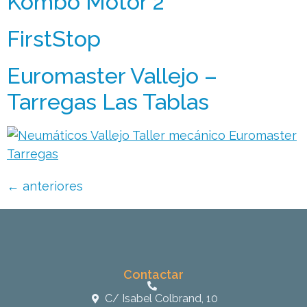
Kombo Motor 2
FirstStop
Euromaster Vallejo –
Tarregas Las Tablas
←
anteriores
Contactar
C/ Isabel Colbrand, 10