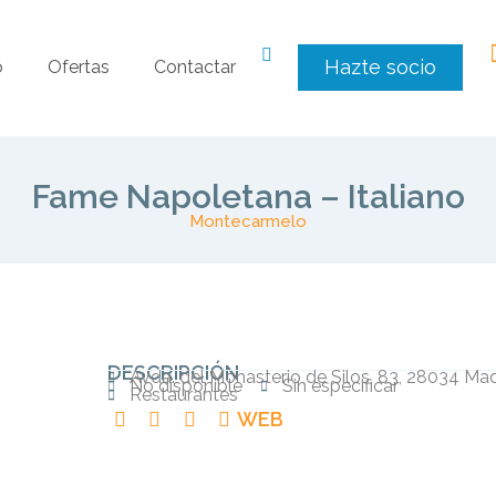
Hazte socio
o
Ofertas
Contactar
Fame Napoletana – Italiano
Montecarmelo
DESCRIPCIÓN
Avda. del Monasterio de Silos, 83, 28034 Mad
No disponible
Sin especificar
Restaurantes
WEB