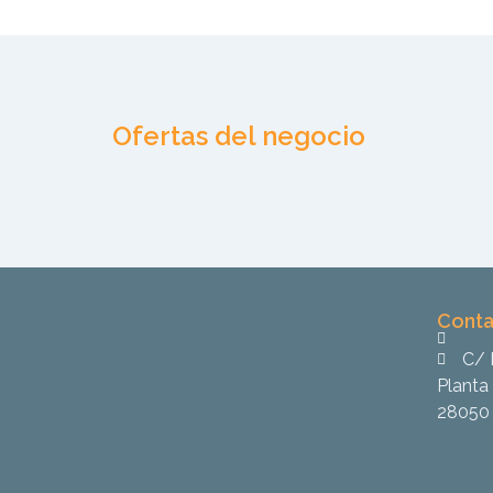
Ofertas del negocio
Conta
C/ 
Planta 
28050 