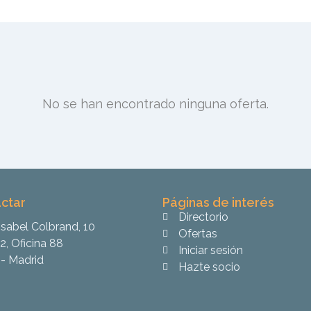
No se han encontrado ninguna oferta.
ctar
Páginas de interés
Directorio
Isabel Colbrand, 10
Ofertas
2, Oficina 88
Iniciar sesión
- Madrid
Hazte socio