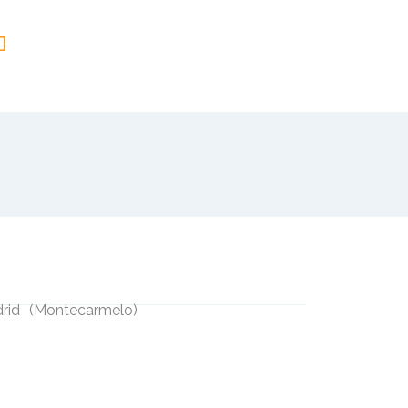
rid
(
Montecarmelo
)