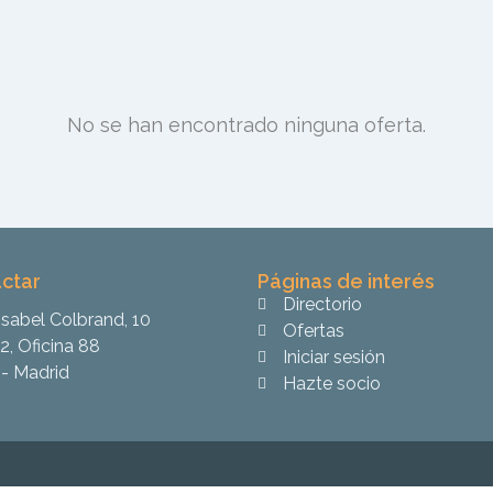
No se han encontrado ninguna oferta.
ctar
Páginas de interés
Directorio
Isabel Colbrand, 10
Ofertas
2, Oficina 88
Iniciar sesión
- Madrid
Hazte socio