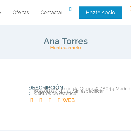
Hazte socio
o
Ofertas
Contactar
Ana Torres
Montecarmelo
DESCRIPCIÓN
C. del Monasterio de Oseira, 5, 28049 Madrid
689 00 87 71
Sin especificar
Centros de estética
WEB