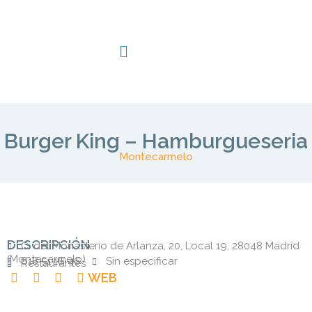
Burger King – Hamburgueseria
Montecarmelo
DESCRIPCIÓN
C. del Monasterio de Arlanza, 20, Local 19, 28048 Madrid
(
Montecarmelo
)
618 51 16 46
Sin especificar
Restaurantes
WEB