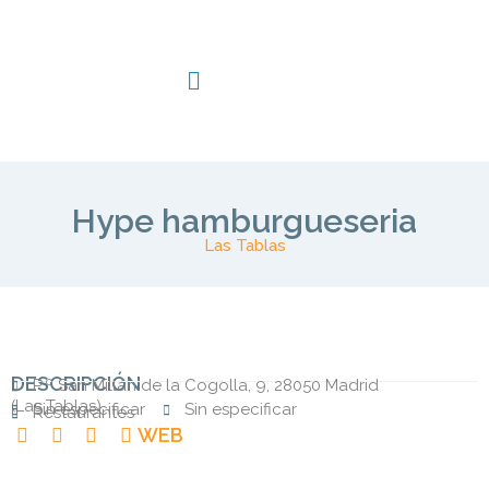
Hype hamburgueseria
Las Tablas
DESCRIPCIÓN
P.º San Millán de la Cogolla, 9, 28050 Madrid
(
Las Tablas
)
Sin especificar
Sin especificar
Restaurantes
WEB