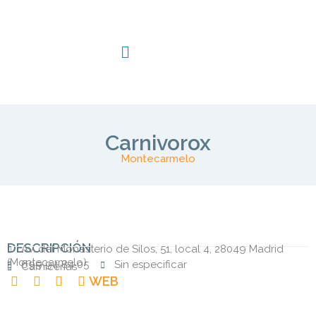
Carnivorox
Montecarmelo
DESCRIPCIÓN
Av. del Monasterio de Silos, 51, local 4, 28049 Madrid
(
Montecarmelo
)
699 94 84 05
Sin especificar
Carnicerías
WEB