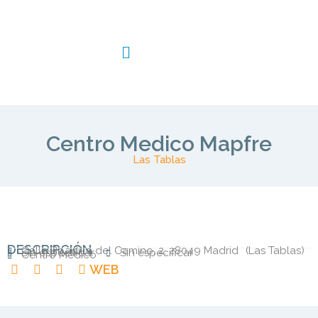
Centro Medico Mapfre
Las Tablas
DESCRIPCIÓN
Calle Boadilla del Camino, 2, 28049 Madrid
(
Las Tablas
)
Sin especificar
Sin especificar
Centro Medico
WEB