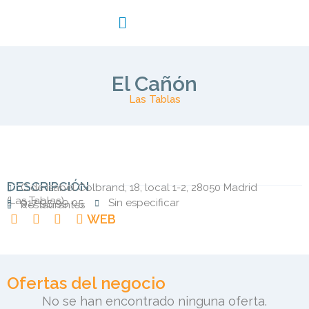
El Cañón
Las Tablas
DESCRIPCIÓN
C.de Isabel Colbrand, 18, local 1-2, 28050 Madrid
(
Las Tablas
)
917 95 99 05
Sin especificar
Restaurantes
WEB
Ofertas del negocio
No se han encontrado ninguna oferta.