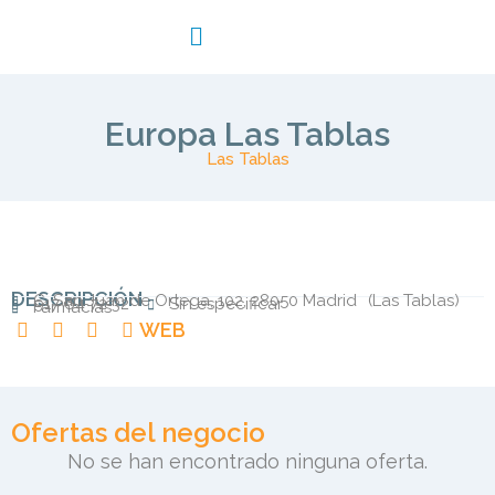
Europa Las Tablas
Las Tablas
DESCRIPCIÓN
C. San Juan de Ortega, 102, 28050 Madrid
(
Las Tablas
)
917 64 72 32
Sin especificar
Farmacias
WEB
Ofertas del negocio
No se han encontrado ninguna oferta.