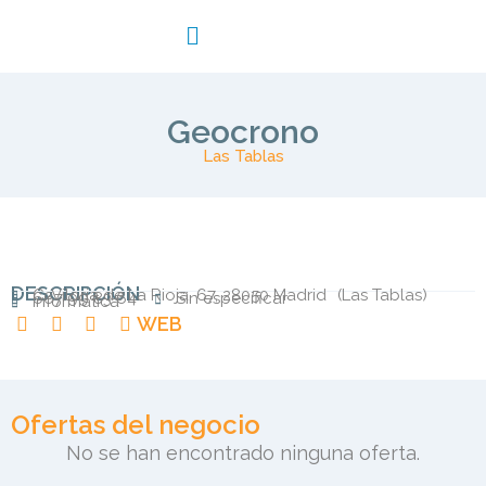
Geocrono
Las Tablas
DESCRIPCIÓN
C. Viloria de La Rioja, 67, 28050 Madrid
(
Las Tablas
)
667 99 83 64
Sin especificar
Informática
WEB
Ofertas del negocio
No se han encontrado ninguna oferta.