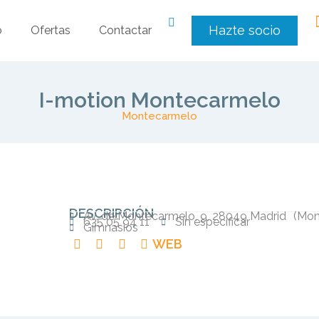
Hazte socio
o
Ofertas
Contactar
I-motion Montecarmelo
Montecarmelo
DESCRIPCIÓN
Av. de Montecarmelo, 9, 28049 Madrid
(
Mon
635 05 94 11
Sin especificar
Gimnasios
WEB