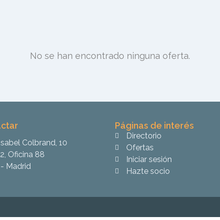
No se han encontrado ninguna oferta.
ctar
Páginas de interés
Directorio
Isabel Colbrand, 10
Ofertas
2, Oficina 88
Iniciar sesión
- Madrid
Hazte socio