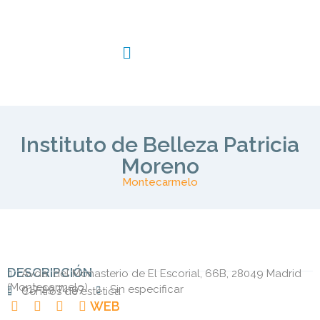
Instituto de Belleza Patricia
Moreno
Montecarmelo
DESCRIPCIÓN
Avda. del Monasterio de El Escorial, 66B, 28049 Madrid
(
Montecarmelo
)
917 29 74 97
Sin especificar
Centros de estética
WEB