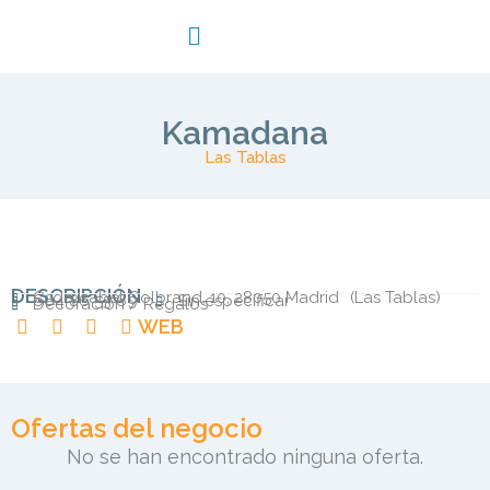
Kamadana
Las Tablas
DESCRIPCIÓN
C. de Isabel Colbrand, 10, 28050 Madrid
(
Las Tablas
)
664 86 53 69
Sin especificar
Decoración / Regalos
WEB
Ofertas del negocio
No se han encontrado ninguna oferta.