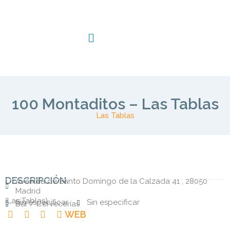
100 Montaditos – Las Tablas
Las Tablas
DESCRIPCIÓN
Avenida de Santo Domingo de la Calzada 41 , 28050
Madrid
(
Las Tablas
)
Sin especificar
Sin especificar
Bar / Cervecerías
WEB