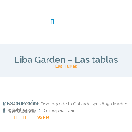
Liba Garden – Las tablas
Las Tablas
DESCRIPCIÓN
Avenida Santo Domingo de la Calzada, 41, 28050 Madrid
(
Las Tablas
)
911 70 35 07
Sin especificar
Restaurantes
WEB