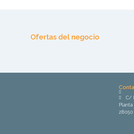
Ofertas del negocio
Conta
C/ 
Planta 
28050 