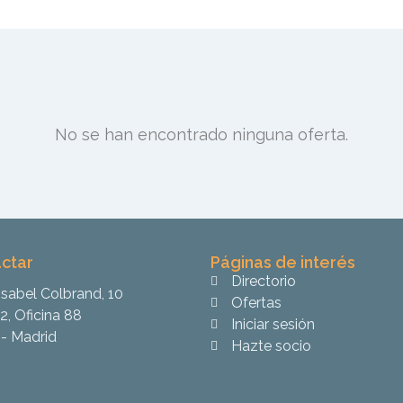
No se han encontrado ninguna oferta.
ctar
Páginas de interés
Directorio
Isabel Colbrand, 10
Ofertas
2, Oficina 88
Iniciar sesión
- Madrid
Hazte socio