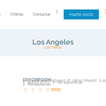
Hazte socio
o
Ofertas
Contactar
Los Angeles
Las Tablas
DESCRIPCIÓN
C. de Isabel Colbrand, 16, 28050 Madrid
(
Las
915 55 57 13
Sin especificar
Restaurantes
WEB