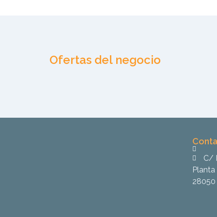
Ofertas del negocio
Conta
C/ 
Planta 
28050 