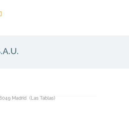
.A.U.
 28049 Madrid
(
Las Tablas
)