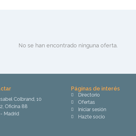
No se han encontrado ninguna oferta.
ctar
Páginas de interés
Directorio
Isabel Colbrand, 10
Ofertas
2, Oficina 88
Iniciar sesión
- Madrid
Hazte socio