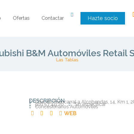
Hazte socio
o
Ofertas
Contactar
ubishi B&M Automóviles Retail S
Las Tablas
DESCRIPCIÓN
Ctra. de Fuencarral a Alcobendas, 14, Km 1,
916 57 49 20
Sin especificar
Concesionarios Automoviles
WEB