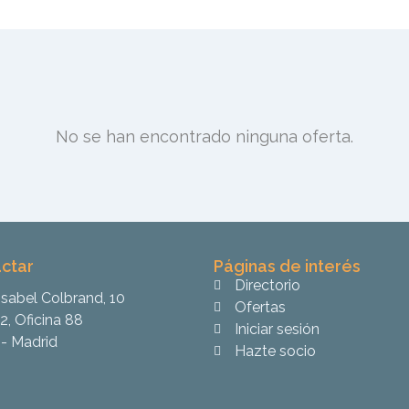
No se han encontrado ninguna oferta.
ctar
Páginas de interés
Directorio
Isabel Colbrand, 10
Ofertas
2, Oficina 88
Iniciar sesión
- Madrid
Hazte socio