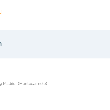
n
49 Madrid
(
Montecarmelo
)