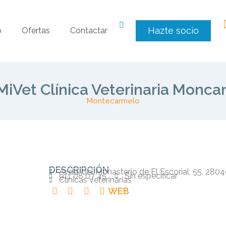
Hazte socio
o
Ofertas
Contactar
MiVet Clínica Veterinaria Monca
Montecarmelo
DESCRIPCIÓN
Avda. del Monasterio de El Escorial, 55, 280
911 08 07 45
Sin especificar
Clínicas veterinarias
WEB