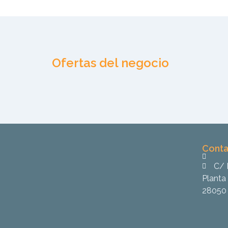
Ofertas del negocio
Conta
C/ 
Planta 
28050 