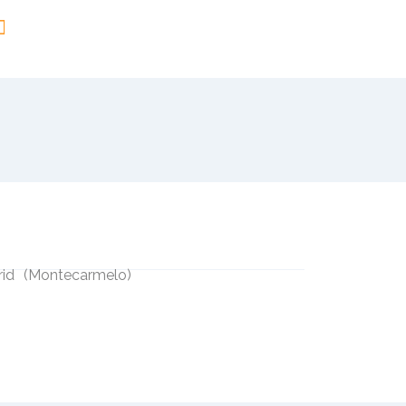
rid
(
Montecarmelo
)