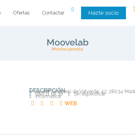
Hazte socio
o
Ofertas
Contactar
Moovelab
Montecarmelo
DESCRIPCIÓN
Av del Santuario de Valverde, 42, 28034 Mad
686 11 16 36
Sin especificar
Informática
WEB