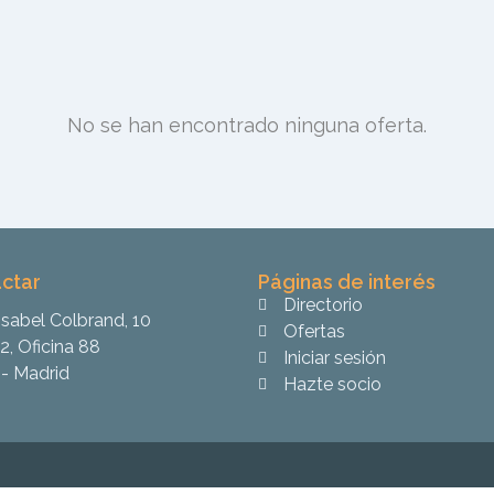
No se han encontrado ninguna oferta.
ctar
Páginas de interés
Directorio
Isabel Colbrand, 10
Ofertas
2, Oficina 88
Iniciar sesión
- Madrid
Hazte socio