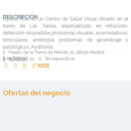
DESCRIPCIÓN
Óptica Ares es un Centro de Salud Visual situado en el
barrio de Las Tablas, especializado en refracción,
detección de posibles problemas visuales, acomodativos,
binoculares, ambliopía, problemas de aprendizaje y
patológicos. Audífonos
Paseo de la Tierra de Melide, 21, 28050 Madrid
(
Las Tablas
)
917 50 92 22
Sin especificar
Ópticas
WEB
Ofertas del negocio