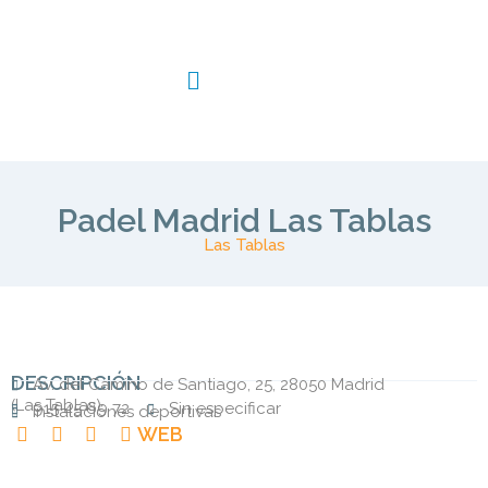
Padel Madrid Las Tablas
Las Tablas
DESCRIPCIÓN
Av. del Camino de Santiago, 25, 28050 Madrid
(
Las Tablas
)
915 45 69 72
Sin especificar
Instalaciónes deportivas
WEB