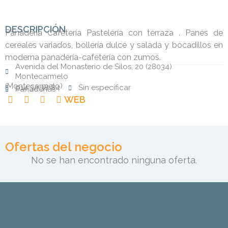
DESCRIPCIÓN
Panadería Cafetería Pastelería con terraza . Panes de
cereales variados, bollería dulce y salada y bocadillos en
moderna panadería-cafetería con zumos.
Avenida del Monasterio de Silos, 20 (28034)
Montecarmelo
(
Montecarmelo
)
914 32 38 84
Sin especificar
Panaderías
WEB
Ofertas del negocio
No se han encontrado ninguna oferta.