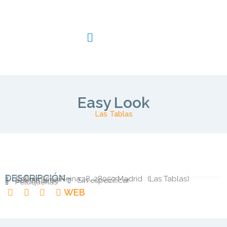
Easy Look
Las Tablas
DESCRIPCIÓN
C. Puente la Reina 18, 28050 Madrid
(
Las Tablas
)
688 28 11 00
Sin especificar
Peluquerias
WEB