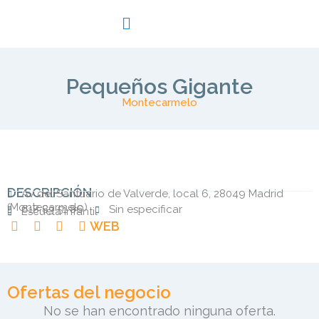
Pequeños Gigante
Montecarmelo
DESCRIPCIÓN
Av del Santuario de Valverde, local 6, 28049 Madrid
(
Montecarmelo
)
618 83 51 86
Sin especificar
Escuela Infantil
WEB
Ofertas del negocio
No se han encontrado ninguna oferta.