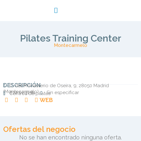
Pilates Training Center
Montecarmelo
DESCRIPCIÓN
C. del Monasterio de Oseira, 9, 28050 Madrid
(
Montecarmelo
)
672 01 31 81
Sin especificar
Centros de pilates
WEB
Ofertas del negocio
No se han encontrado ninguna oferta.