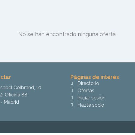
No se han encontrado ninguna oferta.
ctar
Páginas de interés
Directorio
Isabel Colbrand, 10
Ofertas
2, Oficina 88
Iniciar sesión
- Madrid
Hazte socio