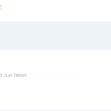
id
(
Las Tablas
)