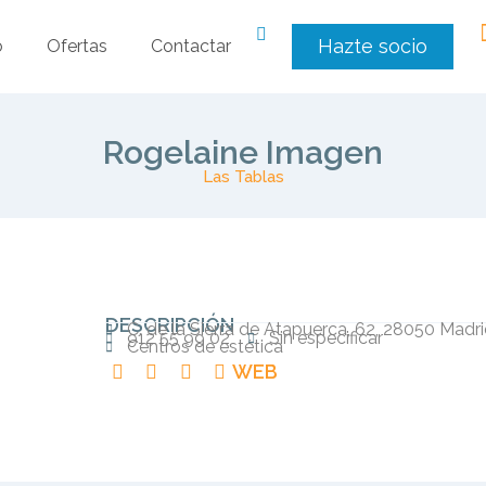
Hazte socio
o
Ofertas
Contactar
Rogelaine Imagen
Las Tablas
DESCRIPCIÓN
C. de la Sierra de Atapuerca, 62, 28050 Madr
912 55 99 02
Sin especificar
Centros de estética
WEB