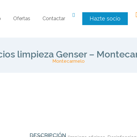
Hazte socio
o
Ofertas
Contactar
cios limpieza Genser – Montec
Montecarmelo
DESCRIPCIÓN