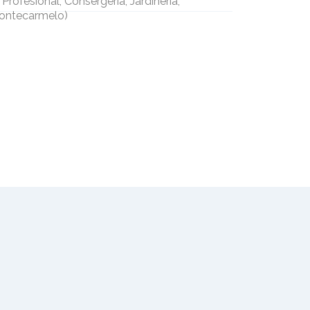
 Profesional, Consergeria, Jardineria,
ontecarmelo
)