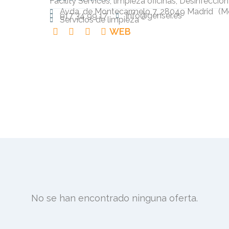
Facility Services, limpieza oficinas, Desinfeccion
Avda. de Montecarmelo 7, 28049 Madrid
(
M
917 34 99 17
info@genser.es
Servicios de limpieza
WEB
No se han encontrado ninguna oferta.