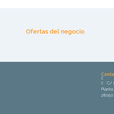
Ofertas del negocio
Conta
C/ 
Planta 
28050 