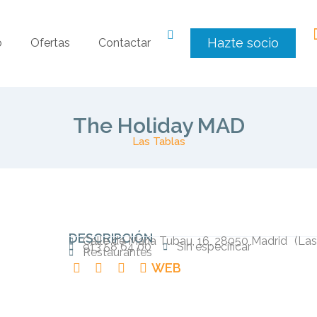
Hazte socio
o
Ofertas
Contactar
The Holiday MAD
Las Tablas
DESCRIPCIÓN
Calle de María Tubau, 16, 28050 Madrid
(
Las
913 58 64 00
Sin especificar
Restaurantes
WEB