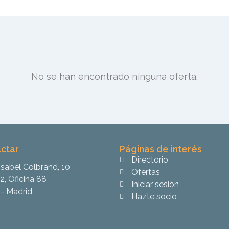
No se han encontrado ninguna oferta.
ctar
Páginas de interés
Directorio
Isabel Colbrand, 10
Ofertas
2, Oficina 88
Iniciar sesión
- Madrid
Hazte socio