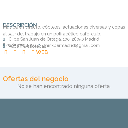
DESCRIPCIÓN
Música en directo, cócteles, actuaciones diversas y copas
al salir del trabajo en un polifacético café-club.
C. de San Juan de Ortega, 100, 28050 Madrid
(
Las Tablas
)
607 75 44 18
thinkbarmadrid@gmail.com
Pubs / Discotecas
WEB
Ofertas del negocio
No se han encontrado ninguna oferta.