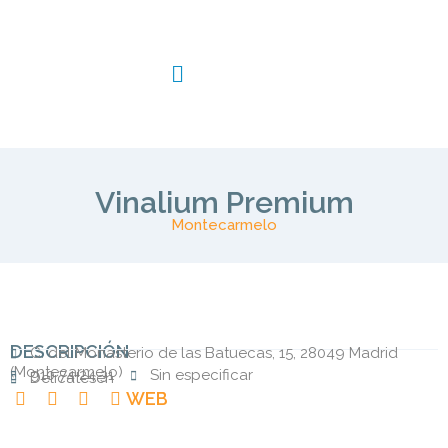
Vinalium Premium
Montecarmelo
DESCRIPCIÓN
C. del Monasterio de las Batuecas, 15, 28049 Madrid
(
Montecarmelo
)
910 74 24 31
Sin especificar
Delicatesen
WEB