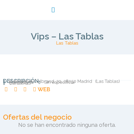
Vips – Las Tablas
Las Tablas
DESCRIPCIÓN
C.de Isabel Colbrand, 20, 28050 Madrid
(
Las Tablas
)
910 50 27 11
Sin especificar
Cafeterias
WEB
Ofertas del negocio
No se han encontrado ninguna oferta.