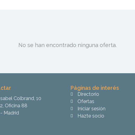
No se han encontrado ninguna oferta.
ctar
Páginas de interés
Directorio
Isabel Colbrand, 10
Ofertas
2, Oficina 88
Iniciar sesión
- Madrid
Hazte socio