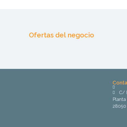
Ofertas del negocio
Conta
C/ 
Planta 
28050 