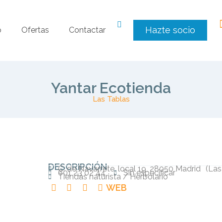
Hazte socio
o
Ofertas
Contactar
Yantar Ecotienda
Las Tablas
DESCRIPCIÓN
C. de Navarrete, local 19, 28050 Madrid
(
Las
601 23 02 44
Sin especificar
Tiendas naturista / Herbolario
WEB