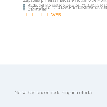
Zapatería primeras marcas en el barrio de Mon
Avda. del Monasterio de Silos, 73, 28049 Mad
910 11 60 72
zapateriarinoficina@hotmai
Zapaterias
WEB
No se han encontrado ninguna oferta.