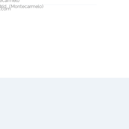
tecarmelo
rid
(
Montecarmelo
)
l.com