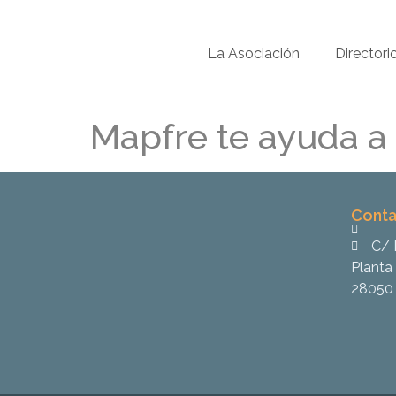
La Asociación
Directori
Mapfre te ayuda a
Conta
C/ 
Planta 
28050 