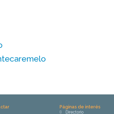
o
ntecaremelo
ctar
Páginas de interés
Directorio