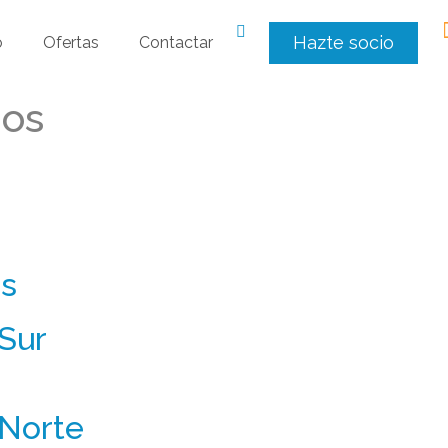
Hazte socio
o
Ofertas
Contactar
ios
as
Sur
 Norte